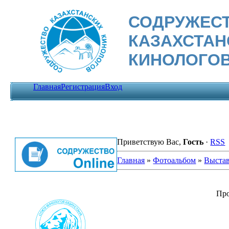
СОДРУЖЕС
КАЗАХСТА
КИНОЛОГО
Главная
Регистрация
Вход
Приветствую Вас
,
Гость
·
RSS
Главная
»
Фотоальбом
»
Выста
Пр