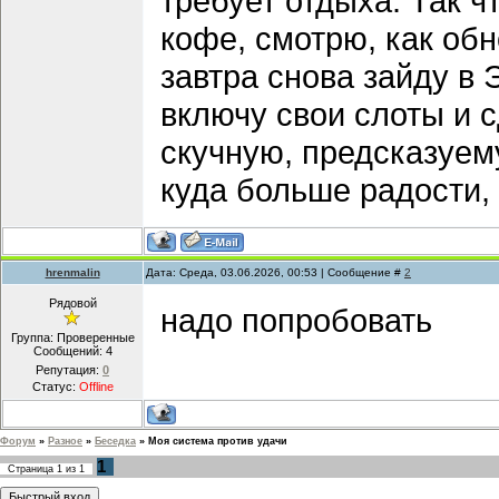
требует отдыха. Так ч
кофе, смотрю, как об
завтра снова зайду в
включу свои слоты и 
скучную, предсказуем
куда больше радости,
hrenmalin
Дата: Среда, 03.06.2026, 00:53 | Сообщение #
2
Рядовой
надо попробовать
Группа: Проверенные
Сообщений:
4
Репутация:
0
Статус:
Offline
Форум
»
Разное
»
Беседка
»
Моя система против удачи
1
Страница
1
из
1