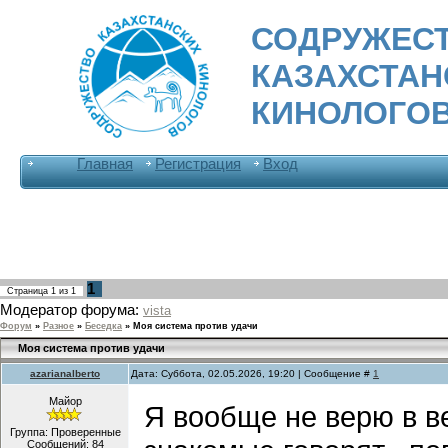
СОДРУЖЕС
КАЗАХСТА
КИНОЛОГО
Главная
Регистрация
Вход
1
Страница
1
из
1
Модератор форума:
vista
Форум
»
Разное
»
Беседка
»
Моя система против удачи
Моя система против удачи
azarianalberto
Дата: Суббота, 02.05.2026, 19:20 | Сообщение #
1
Майор
Я вообще не верю в ве
Группа: Проверенные
Сообщений:
84