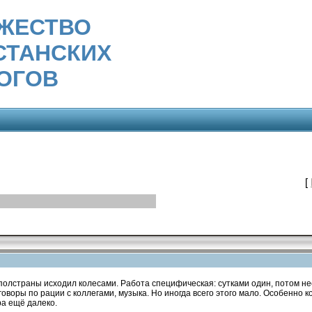
ЖЕСТВО
СТАНСКИХ
ОГОВ
[
полстраны исходил колесами. Работа специфическая: сутками один, потом неск
зговоры по рации с коллегами, музыка. Но иногда всего этого мало. Особенно к
ра ещё далеко.