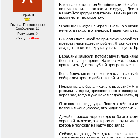
В тот раз я стоял под Челябинском. Рейс бы
включил телик — там какая-то ерунда. Дост
на какой-то форум водителей. Там как раз о
Сержант
время летит незаметно».
Группа: Проверенные
Я раньше никогда не играл. В казино в жиз
Сообщений:
16
нечего, а так хоть отвлекусь. Нашёл сайт, 
Репутация:
0
Статус:
Offline
Выбрал слот с какой-то приключенческой тем
превратилась в двести рублей. Я уже хотел 
двадцать, кажется. Крутанул раз — пусто. К
Барабаны замерли, потом запустилась кака
бесплатные вращения. На первом же фриспин
вращением. Двести рублей превратились в тыс
Когда бонусная игра закончилась, на счету 
собирался просто добить и пойти спать.
Первая мысль была: «Как это вывести?» Я же
реквизиты карты, прикрепил фото паспорта,
через час, когда я уже начал задрёмывать, 
Я не спал почти до утра. Лежал в кабине и 
позвонил жене, сказал, что будут сюрпризы.
Домой я приехал через неделю. За это врем
хороший пылесос, о котором она год мечтал
которые положил на карту про запас.
Сейчас, когда выдаётся долгая стоянка и не 