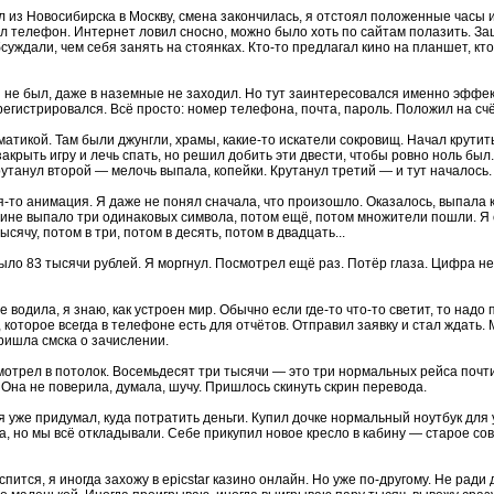
л из Новосибирска в Москву, смена закончилась, я отстоял положенные часы и 
ал телефон. Интернет ловил сносно, можно было хоть по сайтам полазить. З
бсуждали, чем себя занять на стоянках. Кто-то предлагал кино на планшет, кт
ни не был, даже в наземные не заходил. Но тут заинтересовался именно эффе
зарегистрировался. Всё просто: номер телефона, почта, пароль. Положил на сч
атикой. Там были джунгли, храмы, какие-то искатели сокровищ. Начал крутить
закрыть игру и лечь спать, но решил добить эти двести, чтобы ровно ноль был
рутанул второй — мелочь выпала, копейки. Крутанул третий — и тут началось.
я-то анимация. Я даже не понял сначала, что произошло. Оказалось, выпала
е выпало три одинаковых символа, потом ещё, потом множители пошли. Я си
ячу, потом в три, потом в десять, потом в двадцать...
было 83 тысячи рублей. Я моргнул. Посмотрел ещё раз. Потёр глаза. Цифра не
 водила, я знаю, как устроен мир. Обычно если где-то что-то светит, то над
 которое всегда в телефоне есть для отчётов. Отправил заявку и стал ждать.
пришла смска о зачислении.
смотрел в потолок. Восемьдесят три тысячи — это три нормальных рейса почти
 Она не поверила, думала, шучу. Пришлось скинуть скрин перевода.
я уже придумал, куда потратить деньги. Купил дочке нормальный ноутбук для 
а, но мы всё откладывали. Себе прикупил новое кресло в кабину — старое сов
спится, я иногда захожу в epicstar казино онлайн. Но уже по-другому. Не рад