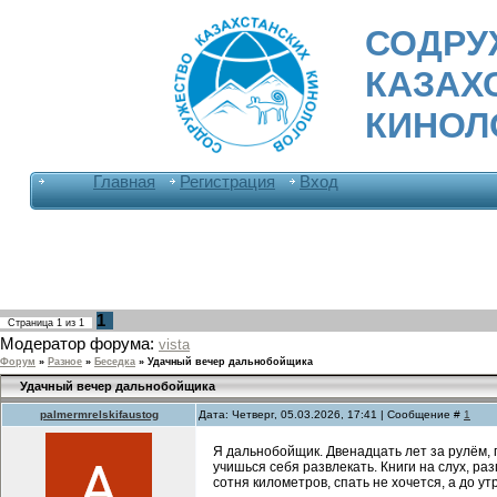
СОДРУ
КАЗАХ
КИНОЛ
Главная
Регистрация
Вход
1
Страница
1
из
1
Модератор форума:
vista
Форум
»
Разное
»
Беседка
»
Удачный вечер дальнобойщика
Удачный вечер дальнобойщика
palmermrelskifaustog
Дата: Четверг, 05.03.2026, 17:41 | Сообщение #
1
Я дальнобойщик. Двенадцать лет за рулём, 
учишься себя развлекать. Книги на слух, ра
сотня километров, спать не хочется, а до ут