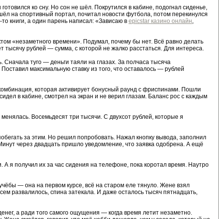
готовился ко сну. Но сон не шёл. Покрутился в кабине, подогнал сиденье,
ашёл на спортивный портал, почитал новости футбола, потом перекинулся
о-то книги, а один парень написал: «Зависаю в
epicstar казино онлайн
,
ктом «незаметного времени». Подумал, почему бы нет. Всё равно делать
ёт тысячу рублей — сумма, с которой не жалко расстаться. Для интереса.
. Сначала туго — деньги таяли на глазах. За полчаса тысяча
. Поставил максимальную ставку из того, что оставалось — рублей
 комбинация, которая активирует бонусный раунд с фриспинами. Пошли
дел в кабине, смотрел на экран и не верил глазам. Баланс рос с каждым
 менялась. Восемьдесят три тысячи. С двухсот рублей, которые я
о побегать за этим. Но решил попробовать. Нажал кнопку вывода, заполнил
 Минут через двадцать пришло уведомление, что заявка одобрена. А ещё
. А я получил их за час сидения на телефоне, пока коротал время. Наутро
учёбы — она на первом курсе, всё на старом еле тянуло. Жене взял
сем развалилось, спина затекала. И даже осталось тысяч пятнадцать,
и денег, а ради того самого ощущения — когда время летит незаметно.