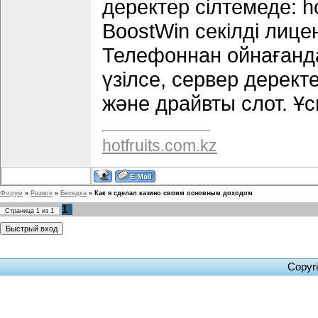
деректер сілтемеде: h
BoostWin секілді лиц
Телефоннан ойнағанд
үзілсе, сервер дерект
және драйвты слот. Ұ
hotfruits.com.kz
Форум
»
Разное
»
Беседка
»
Как я сделал казино своим основным доходом
1
Страница
1
из
1
Copyr