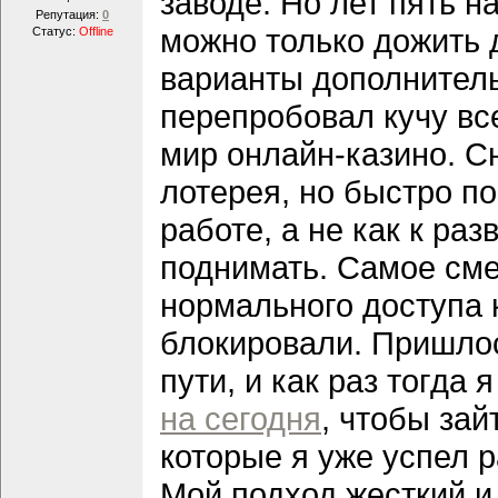
заводе. Но лет пять н
Репутация:
0
можно только дожить д
Статус:
Offline
варианты дополнитель
перепробовал кучу все
мир онлайн-казино. Сн
лотерея, но быстро по
работе, а не как к ра
поднимать. Самое сме
нормального доступа 
блокировали. Пришлос
пути, и как раз тогда 
на сегодня
, чтобы зай
которые я уже успел р
Мой подход жесткий и