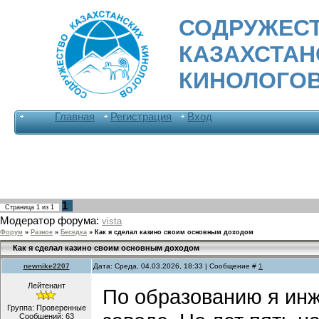
СОДРУЖЕС
КАЗАХСТА
КИНОЛОГО
Главная
Регистрация
Вход
1
Страница
1
из
1
Модератор форума:
vista
Форум
»
Разное
»
Беседка
»
Как я сделал казино своим основным доходом
Как я сделал казино своим основным доходом
newnike2207
Дата: Среда, 04.03.2026, 18:33 | Сообщение #
1
Лейтенант
По образованию я инж
Группа: Проверенные
Сообщений:
63