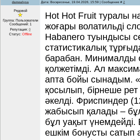
dampalysa
Дата: Воскресенье, 19.04.2026, 15:59 | Сообщение #
2
Рядовой
Hot Hot Fruit туралы н
Группа: Пользователи
жоғары волатильді сло
Сообщений:
1
Репутация:
0
Habanero туындысы се
Статус:
Offline
статистикалық тұрғыда
барабан. Минималды ст
қолжетімді. Ал максим
апта бойы сынадым. 
қосылып, бірнеше рет
әкелді. Фриспиндер (1
жабысып қалады – бұл 
бұл уақыт үнемдейді. 
ешкім бонусты сатып