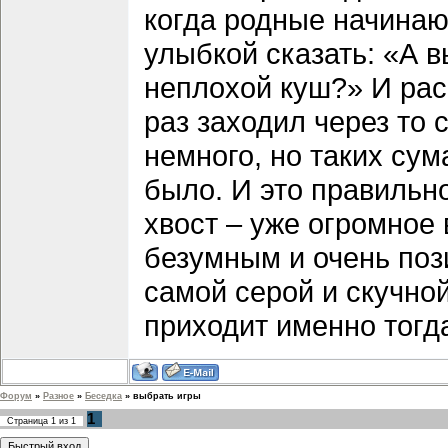
когда родные начинают
улыбкой сказать: «А в
неплохой куш?» И рас
раз заходил через то
немного, но таких с
было. И это правильно
хвост – уже огромное 
безумным и очень поз
самой серой и скучной
приходит именно тогда
Форум
»
Разное
»
Беседка
»
выбрать игры
1
Страница
1
из
1