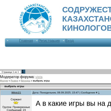
СОДРУЖЕС
КАЗАХСТА
КИНОЛОГО
Главная
Регистрация
Вход
1
Страница
1
из
1
Модератор форума:
vista
Форум
»
Разное
»
Беседка
»
выбрать игры
выбрать игры
Wikki21
Дата: Понедельник, 08.09.2025, 15:47 | Сообщение #
1
Сержант
А в какие игры вы на 
Группа: Проверенные
Сообщений:
23