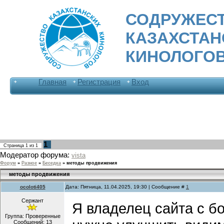
СОДРУЖЕС
КАЗАХСТА
КИНОЛОГО
Главная
Регистрация
Вход
1
Страница
1
из
1
Модератор форума:
vista
Форум
»
Разное
»
Беседка
»
методы продвижения
методы продвижения
ocoloti405
Дата: Пятница, 11.04.2025, 19:30 | Сообщение #
1
Сержант
Я владелец сайта с б
Группа: Проверенные
Сообщений:
13