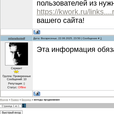
пользователей из нужн
https://kwork.ru/links....
вашего сайта!
milanafastodf
Дата: Воскресенье, 22.06.2025, 23:50 | Сообщение #
3
Эта информация обяза
Сержант
Группа: Проверенные
Сообщений:
10
Репутация:
0
Статус:
Offline
Форум
»
Разное
»
Беседка
»
методы продвижения
1
Страница
1
из
1