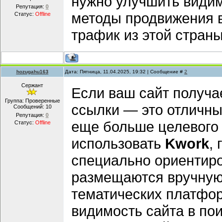
нужно улучшить видим
Репутация:
0
методы продвижения в
Статус:
Offline
трафик из этой стран
hozugahu163
Дата: Пятница, 11.04.2025, 19:32 | Сообщение #
2
Сержант
Если ваш сайт получа
Группа: Проверенные
ссылки — это отличны
Сообщений:
10
Репутация:
0
еще больше целевого
Статус:
Offline
использовать
Kwork
,
специально ориентир
размещаются вручную
тематических платфор
видимость сайта в по