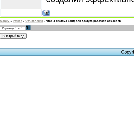
Форум
»
Разное
»
Объявления
»
Чтобы система контроля доступа работала без сбоев
1
Страница
1
из
1
Copyr