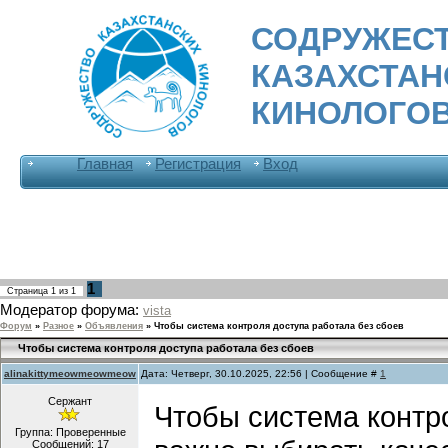
СОДРУЖЕС
КАЗАХСТА
КИНОЛОГО
Главная
Регистрация
Вход
1
Страница
1
из
1
Модератор форума:
vista
Форум
»
Разное
»
Объявления
»
Чтобы система контроля доступа работала без сбоев
Чтобы система контроля доступа работала без сбоев
alinakittymeowmeowmeow
Дата: Четверг, 30.10.2025, 22:56 | Сообщение #
1
Сержант
Чтобы система контро
Группа: Проверенные
Сообщений:
17