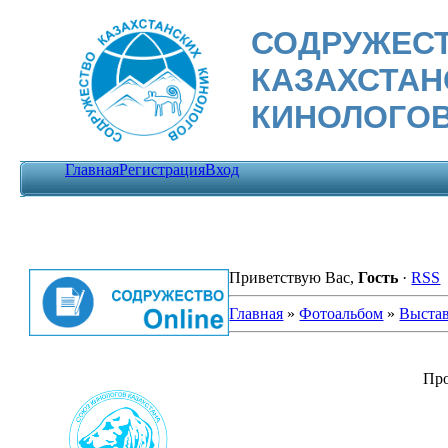
СОДРУЖЕС
КАЗАХСТА
КИНОЛОГО
Главная
Регистрация
Вход
Приветствую Вас
,
Гость
·
RSS
Главная
»
Фотоальбом
»
Выста
Пр