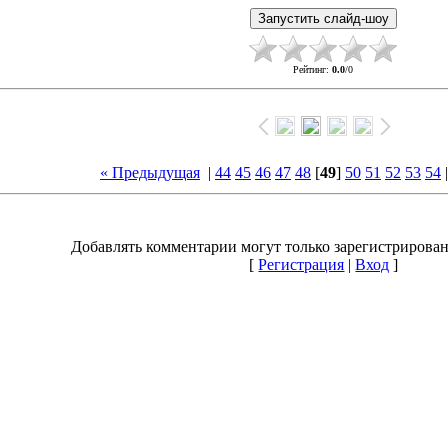
Рейтинг
:
0.0
/
0
« Предыдущая
|
44
45
46
47
48
[
49
]
50
51
52
53
54
Добавлять комментарии могут только зарегистрирова
[
Регистрация
|
Вход
]