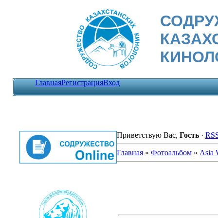
СОДРУ
КАЗАХ
КИНОЛ
Главная
Регистрация
Вход
Приветствую Вас
,
Гость
·
RS
Главная
»
Фотоальбом
»
Asia 